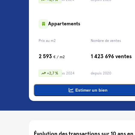
Appartements
Prix au m2
Nombre de ventes
2 593
1 423 696 ventes
€ / m2
+2,7 %
vs 2024
depuis 2020
Estimer un bien
Évolution des transactions sur 10 ans en