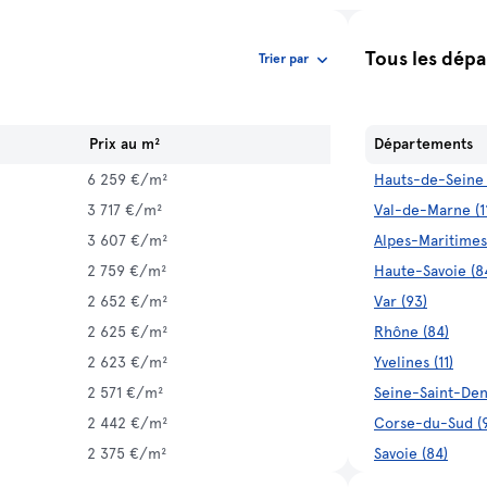
Tous les dép
Trier par
Prix au m²
Départements
6 259 €/m²
Hauts-de-Seine (
3 717 €/m²
Val-de-Marne (1
3 607 €/m²
Alpes-Maritimes
2 759 €/m²
Haute-Savoie (8
2 652 €/m²
Var (93)
2 625 €/m²
Rhône (84)
2 623 €/m²
Yvelines (11)
2 571 €/m²
Seine-Saint-Deni
2 442 €/m²
Corse-du-Sud (
2 375 €/m²
Savoie (84)
2 355 €/m²
Gironde (75)