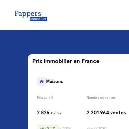
Prix immobilier en France
Maisons
Prix au m2
Nombre de ventes
2 826
2 201 964 ventes
€ / m2
+3,1 %
vs 2024
depuis 2020